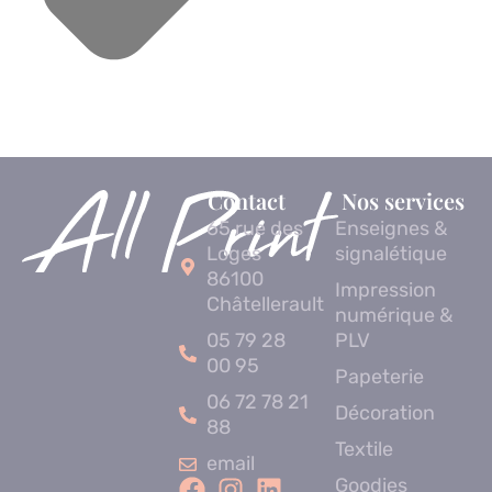
Contact
Nos services
65 rue des
Enseignes &
Loges
signalétique
86100
Impression
Châtellerault
numérique &
05 79 28
PLV
00 95
Papeterie
06 72 78 21
Décoration
88
Textile
email
Goodies